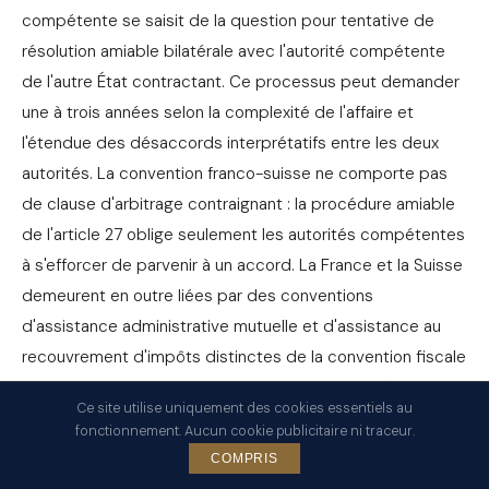
compétente se saisit de la question pour tentative de
résolution amiable bilatérale avec l'autorité compétente
de l'autre État contractant. Ce processus peut demander
une à trois années selon la complexité de l'affaire et
l'étendue des désaccords interprétatifs entre les deux
autorités. La convention franco-suisse ne comporte pas
de clause d'arbitrage contraignant : la procédure amiable
de l'article 27 oblige seulement les autorités compétentes
à s'efforcer de parvenir à un accord. La France et la Suisse
demeurent en outre liées par des conventions
d'assistance administrative mutuelle et d'assistance au
recouvrement d'impôts distinctes de la convention fiscale
proprement dite, ces instruments permitant un échange
Ce site utilise uniquement des cookies essentiels au
de renseignements bancaires et patrimoniaux entre
fonctionnement. Aucun cookie publicitaire ni traceur.
autorités fiscales et un mécanisme de recouvrement
COMPRIS
coordonné des impôts contestés.