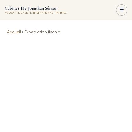
Cabinet Me Jonathan Sémon
☰
AVOCAT FISCALISTE INTERNATIONAL · PARIS 8E
Accueil
›
Expatriation fiscale