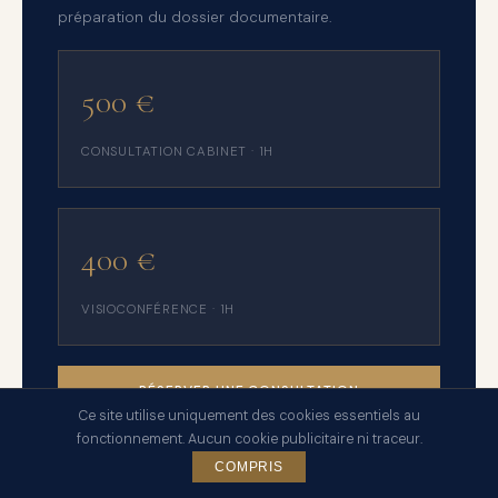
préparation du dossier documentaire.
500 €
CONSULTATION CABINET · 1H
400 €
VISIOCONFÉRENCE · 1H
RÉSERVER UNE CONSULTATION
Ce site utilise uniquement des cookies essentiels au
fonctionnement. Aucun cookie publicitaire ni traceur.
📍 7 rue Chateaubriand, 75008 Paris
COMPRIS
📞
01 87 44 29 51