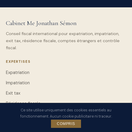
Cabinet Me Jonathan Sémon
Conseil fiscal international pour expatriation, impatriation,
exit tax, résidence fiscale, comptes étrangers et contrôle
fiscal.
EXPERTISES
Expatriation
Impatriation
Exit tax
Résidence fiscale
Ce site utilise uniquement des cookies essentiels au
Comptes étrangers
fonctionnement. Aucun cookie publicitaire ni traceur.
Contrôle fiscal
COMPRIS